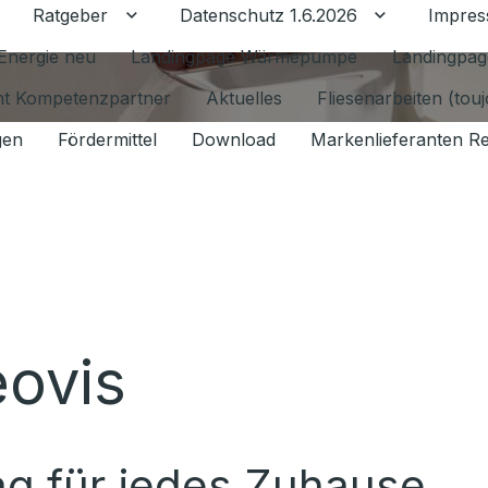
Ratgeber
Datenschutz 1.6.2026
Impre
Untermenü für Ratgeber umschalten
Untermenü f
Energie neu
Landingpage Wärmepumpe
Landingpag
ant Kompetenzpartner
Aktuelles
Fliesenarbeiten (tou
gen
Fördermittel
Download
Markenlieferanten R
ovis
tag für jedes Zuhause