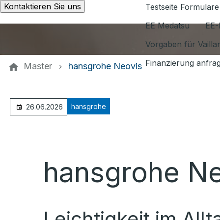
Kontaktieren Sie uns
Testseite Formulare
EE Medatsu
EE-
Vorgaben für Vaill
Finanzierung anfra
Master
hansgrohe Neovis
hansgrohe
26.06.2026
hansgrohe Ne
Leichtigkeit im All