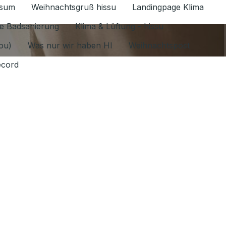
ssum
Weihnachtsgruß hissu
Landingpage Klima
ür Datenschutz 1.6.2026 umschalten
e Badsanierung
Klima & Lüftung - hissu
jou)
Was nur wir haben HI
Weihnachtspost
ecord