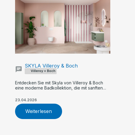
SKYLA Villeroy & Boch
Villeroy + Boch
Entdecken Sie mit Skyla von Villeroy & Boch
eine moderne Badkollektion, die mit sanften
Rundungen, klaren Kanten und asymmetrischer
Formensprache überzeugt. Flexible Farb- und
23.04.2026
Größenoptionen, innovative Armaturen und
nachhaltige WC-Technologie machen Skyla zur
Weiterlesen
idealen Wahl für Ihr individuelles Traumbad.