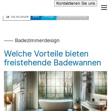
Kontaktieren Sie uns
Bad
Design
Verbraucherinfos
02.10.2024
⸺ Badezimmerdesign
Welche Vorteile bieten
freistehende Badewannen