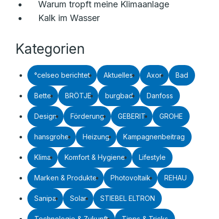
Warum tropft meine Klimaanlage
Kalk im Wasser
Kategorien
°celseo berichtet
Aktuelles
Axor
Bad
Bette
BRÖTJE
burgbad
Danfoss
Design
Förderung
GEBERIT
GROHE
hansgrohe
Heizung
Kampagnenbeitrag
Klima
Komfort & Hygiene
Lifestyle
Marken & Produkte
Photovoltaik
REHAU
Sanipa
Solar
STIEBEL ELTRON
Technologie & Zukunft
Tipps & Tricks