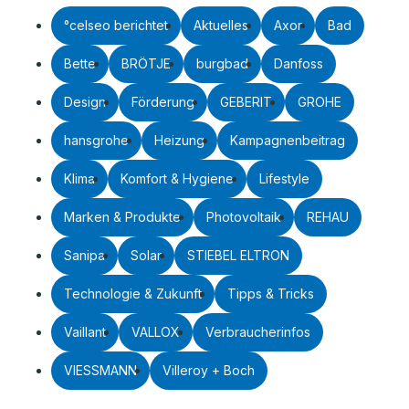
°celseo berichtet
Aktuelles
Axor
Bad
Bette
BRÖTJE
burgbad
Danfoss
Design
Förderung
GEBERIT
GROHE
hansgrohe
Heizung
Kampagnenbeitrag
Klima
Komfort & Hygiene
Lifestyle
Marken & Produkte
Photovoltaik
REHAU
Sanipa
Solar
STIEBEL ELTRON
Technologie & Zukunft
Tipps & Tricks
Vaillant
VALLOX
Verbraucherinfos
VIESSMANN
Villeroy + Boch