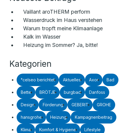
Vaillant aroTHERM perform
Wasserdruck im Haus verstehen
Warum tropft meine Klimaanlage
Kalk im Wasser
Heizung im Sommer? Ja, bitte!
Kategorien
°celseo berichtet
Aktuelles
Axor
Bad
Bette
BRÖTJE
burgbad
Danfoss
Design
Förderung
GEBERIT
GROHE
hansgrohe
Heizung
Kampagnenbeitrag
Klima
Komfort & Hygiene
Lifestyle