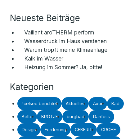
Neueste Beiträge
Vaillant aroTHERM perform
Wasserdruck im Haus verstehen
Warum tropft meine Klimaanlage
Kalk im Wasser
Heizung im Sommer? Ja, bitte!
Kategorien
°celseo berichtet
Aktuelles
Axor
Bad
Bette
BRÖTJE
burgbad
Danfoss
Design
Förderung
GEBERIT
GROHE