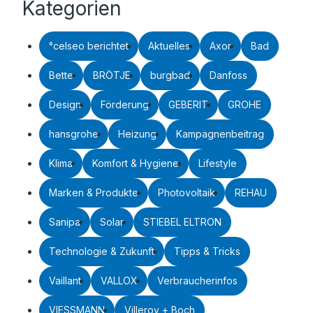
Kategorien
°celseo berichtet
Aktuelles
Axor
Bad
Bette
BRÖTJE
burgbad
Danfoss
Design
Förderung
GEBERIT
GROHE
hansgrohe
Heizung
Kampagnenbeitrag
Klima
Komfort & Hygiene
Lifestyle
Marken & Produkte
Photovoltaik
REHAU
Sanipa
Solar
STIEBEL ELTRON
Technologie & Zukunft
Tipps & Tricks
Vaillant
VALLOX
Verbraucherinfos
VIESSMANN
Villeroy + Boch