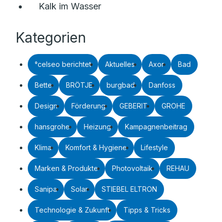
Kalk im Wasser
Kategorien
°celseo berichtet
Aktuelles
Axor
Bad
Bette
BRÖTJE
burgbad
Danfoss
Design
Förderung
GEBERIT
GROHE
hansgrohe
Heizung
Kampagnenbeitrag
Klima
Komfort & Hygiene
Lifestyle
Marken & Produkte
Photovoltaik
REHAU
Sanipa
Solar
STIEBEL ELTRON
Technologie & Zukunft
Tipps & Tricks