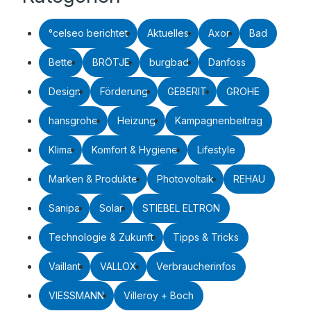
°celseo berichtet
Aktuelles
Axor
Bad
Bette
BRÖTJE
burgbad
Danfoss
Design
Förderung
GEBERIT
GROHE
hansgrohe
Heizung
Kampagnenbeitrag
Klima
Komfort & Hygiene
Lifestyle
Marken & Produkte
Photovoltaik
REHAU
Sanipa
Solar
STIEBEL ELTRON
Technologie & Zukunft
Tipps & Tricks
Vaillant
VALLOX
Verbraucherinfos
VIESSMANN
Villeroy + Boch