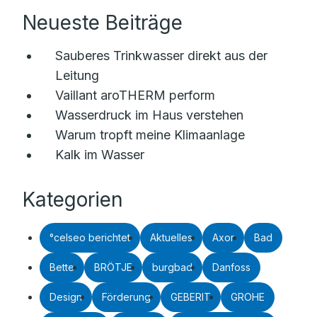
Neueste Beiträge
Sauberes Trinkwasser direkt aus der
Leitung
Vaillant aroTHERM perform
Wasserdruck im Haus verstehen
Warum tropft meine Klimaanlage
Kalk im Wasser
Kategorien
°celseo berichtet
Aktuelles
Axor
Bad
Bette
BRÖTJE
burgbad
Danfoss
Design
Förderung
GEBERIT
GROHE