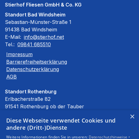
Stierhof Fliesen GmbH & Co. KG
Standort Bad Windsheim
Sebastian-Münster-Straße 1
91438 Bad Windsheim
E-Mail:
info@stierhof.net
Tel.:
09841 685510
Impressum
Barrierefreiheitserklärung
Datenschutzerklärung
AGB
Standort Rothenburg
Erlbacherstraße 82
91541 Rothenburg ob der Tauber
E-Mail:
info@stierhof.net
×
Diese Webseite verwendet Cookies und
Tel.:
09861 94590
andere (Dritt-)Dienste
Unsere Bereiche
Weitere Informationen finden Sie in unseren:
Datenschutzhinweise •
Privatkunden