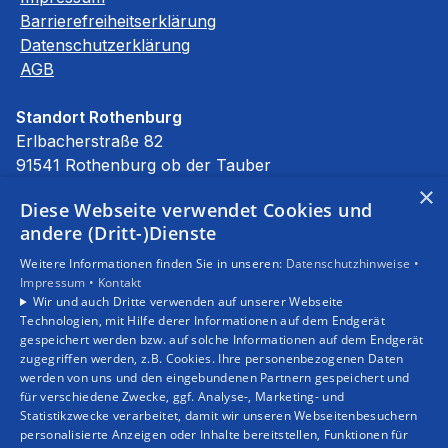
Barrierefreiheitserklärung
Datenschutzerklärung
AGB
Standort Rothenburg
Erlbacherstraße 82
91541 Rothenburg ob der Tauber
E-Mail:
info@stierhof.net
×
Diese Webseite verwendet Cookies und
Tel.:
09861 94590
andere (Dritt-)Dienste
Unsere Bereiche
Weitere Informationen finden Sie in unseren:
Datenschutzhinweise •
Privatkunden
Impressum •
Kontakt
Gewerbekunden
Wir und auch Dritte verwenden auf unserer Webseite
Karriere
Technologien, mit Hilfe derer Informationen auf dem Endgerät
Unternehmen
gespeichert werden bzw. auf solche Informationen auf dem Endgerät
zugegriffen werden, z.B. Cookies. Ihre personenbezogenen Daten
Kontakt
werden von uns und den eingebundenen Partnern gespeichert und
für verschiedene Zwecke, ggf. Analyse-, Marketing- und
Statistikzwecke verarbeitet, damit wir unseren Webseitenbesuchern
personalisierte Anzeigen oder Inhalte bereitstellen, Funktionen für