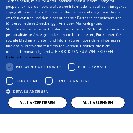
Technologien, mit Hilfe derer Informationen auf dem Endgerät
gespeichert werden bzw. auf solche Informationen auf dem Endgerät
weiter ausgebaut. In Kombination mit der Stierhof
zugegriffen werden, z.B. Cookies. Ihre personenbezogenen Daten
Fliesen GmbH & Co. KG können wir unseren
werden von uns und den eingebundenen Partnern gespeichert und
für verschiedene Zwecke, ggf. Analyse-, Marketing- und
Kunden die Komplettbadsanierung sowie viele
Statistikzwecke verarbeitet, damit wir unseren Webseitenbesuchern
Ausbauleistungen aus einer Hand vollumfänglich
personalisierte Anzeigen oder Inhalte bereitstellen, Funktionen für
anbieten. Besuchen Sie für weitere Infos gerne
soziale Medien anbieten und Informationen über deren Interessen
und das Nutzerverhalten erhalten können. Cookies, die nicht
auch unsere Fliesenwebsite unter
stierhof-
technisch-notwendig sind,... HIER KLICKEN ZUM WEITERLESEN
fliesen.de
.
Datenschutzhinweise
NOTWENDIGE COOKIES
PERFORMANCE
Um der immer enger werdenden Verzahnung von
Heizungs- und Elektrotechnik gerecht zu werden,
TARGETING
FUNKTIONALITÄT
gründeten Tim, Jan und Dieter Stierhof im Jahr
DETAILS ANZEIGEN
2023 die Stierhof Elektro GmbH & Co. KG und
führen unter diesem Namen die renommierte Bad
ALLE AKZEPTIEREN
ALLE ABLEHNEN
Windsheimer Elektrofirma Alles in Strömen Martin
Gerhäuser weiter. Das Team aus 12 Elektrikern mit
langjähriger Erfahrung führt Elektroinstallationen