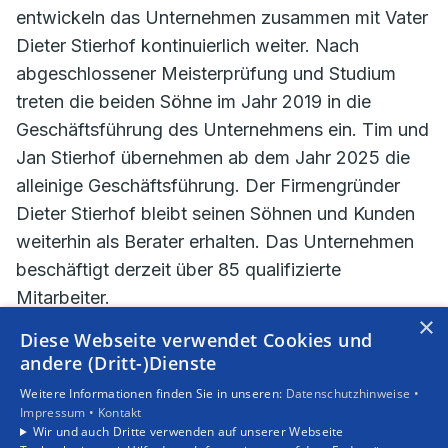
entwickeln das Unternehmen zusammen mit Vater
Dieter Stierhof kontinuierlich weiter. Nach
abgeschlossener Meisterprüfung und Studium
treten die beiden Söhne im Jahr 2019 in die
Geschäftsführung des Unternehmens ein. Tim und
Jan Stierhof übernehmen ab dem Jahr 2025 die
alleinige Geschäftsführung. Der Firmengründer
Dieter Stierhof bleibt seinen Söhnen und Kunden
weiterhin als Berater erhalten. Das Unternehmen
beschäftigt derzeit über 85 qualifizierte
Mitarbeiter.
×
Durch die Übernahme und Weiterführung des
Diese Webseite verwendet Cookies und
namhaften Bad Windsheimer
andere (Dritt-)Dienste
Fliesenlegermeisterbetriebes Fliesen Wild im Jahr
Weitere Informationen finden Sie in unseren:
Datenschutzhinweise •
Impressum •
Kontakt
2021 wurde das Angebot um Fliesen-,
Wir und auch Dritte verwenden auf unserer Webseite
Trockenbau-, Estrich- und Verputzerarbeiten