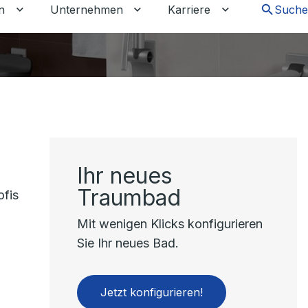
n
Unternehmen
Karriere
Suche
chalten
tkunden umschalten
Untermenü für Gewerbekunden umschalten
Untermenü für Unternehmen um
Untermenü für 
Ihr neues
Traumbad
ofis
Mit wenigen Klicks konfigurieren
Sie Ihr neues Bad.
Jetzt konfigurieren!