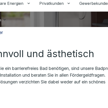
are Energien
Privatkunden
Gewerbekunde
Untermenü für Erneuerbare Energien ums
Untermenü für Priva
Untermenü für Ratgeber umschalten
er
nnvoll und ästhetisch
e ein barrierefreies Bad benötigen, sind unsere Badpr
Installation und beraten Sie in allen Fördergeldfragen.
lösungen verzichten Sie dabei weder auf ein schönes