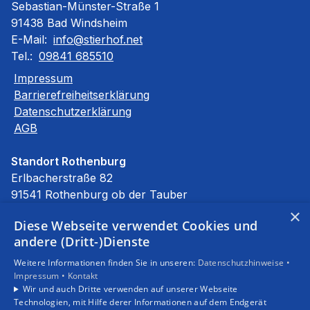
Sebastian-Münster-Straße 1
91438 Bad Windsheim
E-Mail:
info@stierhof.net
Tel.:
09841 685510
Impressum
Barrierefreiheitserklärung
Datenschutzerklärung
AGB
Standort Rothenburg
Erlbacherstraße 82
91541 Rothenburg ob der Tauber
E-Mail:
info@stierhof.net
×
Diese Webseite verwendet Cookies und
Tel.:
09861 94590
andere (Dritt-)Dienste
Unsere Bereiche
Weitere Informationen finden Sie in unseren:
Datenschutzhinweise •
Privatkunden
Impressum •
Kontakt
Gewerbekunden
Wir und auch Dritte verwenden auf unserer Webseite
Karriere
Technologien, mit Hilfe derer Informationen auf dem Endgerät