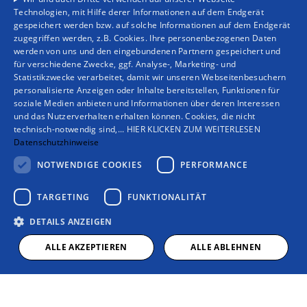
Technologien, mit Hilfe derer Informationen auf dem Endgerät
gespeichert werden bzw. auf solche Informationen auf dem Endgerät
Optimale Planung
zugegriffen werden, z.B. Cookies. Ihre personenbezogenen Daten
werden von uns und den eingebundenen Partnern gespeichert und
Unsere Solar-Experten beraten Sie
für verschiedene Zwecke, ggf. Analyse-, Marketing- und
Statistikzwecke verarbeitet, damit wir unseren Webseitenbesuchern
umfassend zur optimalen Planung Ihrer PV-
personalisierte Anzeigen oder Inhalte bereitstellen, Funktionen für
Anlage. Wir analysieren Ihren Standort,
soziale Medien anbieten und Informationen über deren Interessen
und das Nutzerverhalten erhalten können. Cookies, die nicht
wählen die passenden Komponenten und
technisch-notwendig sind,... HIER KLICKEN ZUM WEITERLESEN
informieren über Wirtschaftlichkeit,
Datenschutzhinweise
Förderung und Amortisation. Mit smarter
NOTWENDIGE COOKIES
PERFORMANCE
Technik steuern Sie Ihre Anlage bequem per
App.
TARGETING
FUNKTIONALITÄT
DETAILS ANZEIGEN
Mehr zur Solarstromnutzung
ALLE AKZEPTIEREN
ALLE ABLEHNEN