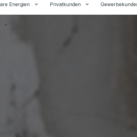
are Energien
Privatkunden
Gewerbekunde
Untermenü für Erneuerbare Energien ums
Untermenü für Priva
Untermenü für Ratgeber umschalten