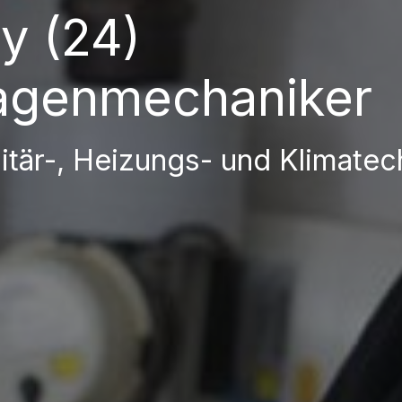
y (24)
agenmechaniker
nitär-, Heizungs- und Klimatec