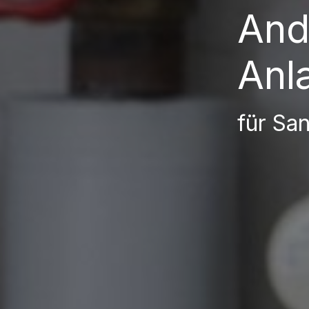
And
Anl
für Sa