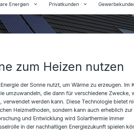
are Energien
Privatkunden
Gewerbekunde
Untermenü für Erneuerbare Energien ums
Untermenü für Priva
Untermenü für Ratgeber umschalten
nne zum Heizen nutzen
ie Energie der Sonne nutzt, um Wärme zu erzeugen. Im 
gie umzuwandeln, die dann für verschiedene Zwecke, 
 verwendet werden kann. Diese Technologie bietet ni
lichen Heizmethoden, sondern kann auch erheblich zur
Forschung und Entwicklung wird Solarthermie immer
sselrolle in der nachhaltigen Energiezukunft spielen kö