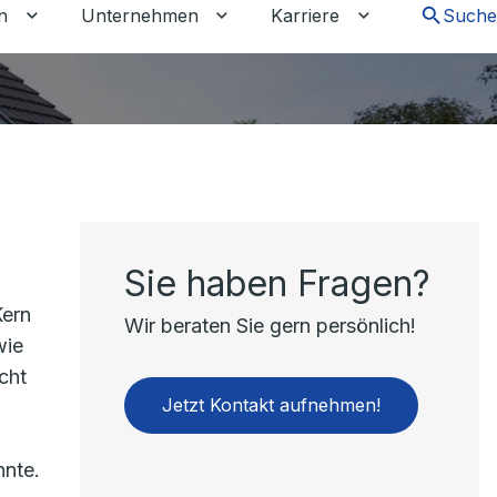
n
Unternehmen
Karriere
Suche
chalten
tkunden umschalten
Untermenü für Gewerbekunden umschalten
Untermenü für Unternehmen um
Untermenü für 
Sie haben Fragen?
Kern
Wir beraten Sie gern persönlich!
wie
cht
Jetzt Kontakt aufnehmen!
nnte.