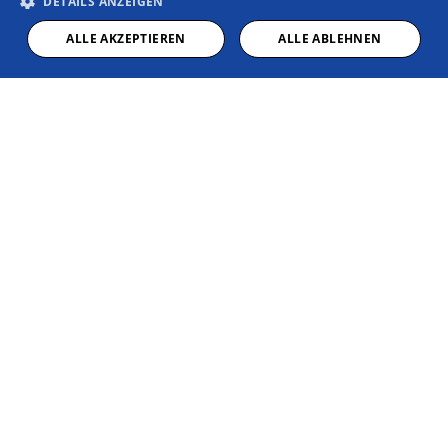
DETAILS ANZEIGEN
ALLE AKZEPTIEREN
ALLE ABLEHNEN
Kundendienst
Unser Kundendienst bietet unter anderem
schnelle Reparaturen und gründliche
Wartungen.
Weiterlesen