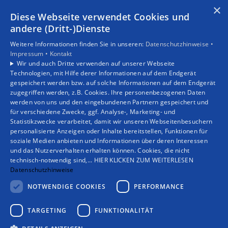
×
Diese Webseite verwendet Cookies und
andere (Dritt-)Dienste
Sie haben Fragen?
Weitere Informationen finden Sie in unseren:
Datenschutzhinweise •
Wir beraten Sie gern persönlich!
Impressum •
Kontakt
Wir und auch Dritte verwenden auf unserer Webseite
Technologien, mit Hilfe derer Informationen auf dem Endgerät
gespeichert werden bzw. auf solche Informationen auf dem Endgerät
Jetzt Kontakt aufnehmen!
zugegriffen werden, z.B. Cookies. Ihre personenbezogenen Daten
werden von uns und den eingebundenen Partnern gespeichert und
für verschiedene Zwecke, ggf. Analyse-, Marketing- und
Statistikzwecke verarbeitet, damit wir unseren Webseitenbesuchern
personalisierte Anzeigen oder Inhalte bereitstellen, Funktionen für
soziale Medien anbieten und Informationen über deren Interessen
und das Nutzerverhalten erhalten können. Cookies, die nicht
technisch-notwendig sind,... HIER KLICKEN ZUM WEITERLESEN
Datenschutzhinweise
NOTWENDIGE COOKIES
PERFORMANCE
TARGETING
FUNKTIONALITÄT