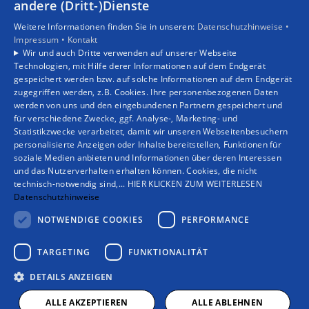
andere (Dritt-)Dienste
Unsere Bereiche
Weitere Informationen finden Sie in unseren:
Datenschutzhinweise •
Privatkunden
Impressum •
Kontakt
Gewerbekunden
Wir und auch Dritte verwenden auf unserer Webseite
Karriere
Technologien, mit Hilfe derer Informationen auf dem Endgerät
Unternehmen
gespeichert werden bzw. auf solche Informationen auf dem Endgerät
zugegriffen werden, z.B. Cookies. Ihre personenbezogenen Daten
Kontakt
werden von uns und den eingebundenen Partnern gespeichert und
für verschiedene Zwecke, ggf. Analyse-, Marketing- und
Statistikzwecke verarbeitet, damit wir unseren Webseitenbesuchern
personalisierte Anzeigen oder Inhalte bereitstellen, Funktionen für
soziale Medien anbieten und Informationen über deren Interessen
und das Nutzerverhalten erhalten können. Cookies, die nicht
technisch-notwendig sind,... HIER KLICKEN ZUM WEITERLESEN
Datenschutzhinweise
NOTWENDIGE COOKIES
PERFORMANCE
TARGETING
FUNKTIONALITÄT
DETAILS ANZEIGEN
ALLE AKZEPTIEREN
ALLE ABLEHNEN