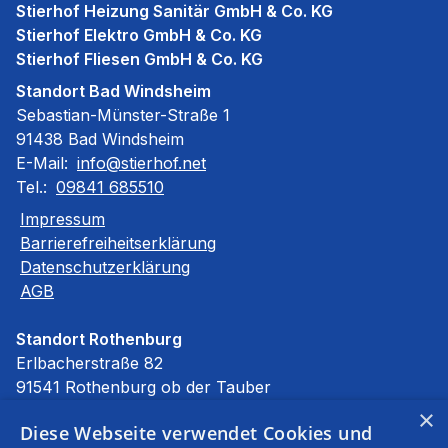
Stierhof Heizung Sanitär GmbH & Co. KG
Stierhof Elektro GmbH & Co. KG
Stierhof Fliesen GmbH & Co. KG
Standort Bad Windsheim
Sebastian-Münster-Straße 1
91438 Bad Windsheim
E-Mail:
info@stierhof.net
Tel.:
09841 685510
Impressum
Barrierefreiheitserklärung
Datenschutzerklärung
AGB
Standort Rothenburg
Erlbacherstraße 82
91541 Rothenburg ob der Tauber
E-Mail:
info@stierhof.net
×
Diese Webseite verwendet Cookies und
Tel.:
09861 94590