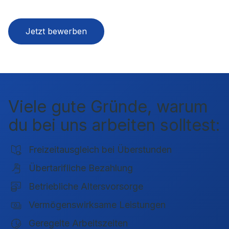
Jetzt bewerben
Viele gute Gründe, warum
du bei uns arbeiten solltest:
Freizeitausgleich bei Überstunden
Übertarifliche Bezahlung
Betriebliche Altersvorsorge
Vermögenswirksame Leistungen
Geregelte Arbeitszeiten