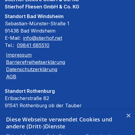
Stierhof Fliesen GmbH & Co. KG
Standort Bad Windsheim
Sebastian-Münster-Straße 1
91438 Bad Windsheim
E-Mail:
info@stierhof.net
Tel.:
09841 685510
Impressum
Barrierefreiheitserklärung
Datenschutzerklärung
AGB
Standort Rothenburg
Erlbacherstraße 82
91541 Rothenburg ob der Tauber
E-Mail:
info@stierhof.net
×
Diese Webseite verwendet Cookies und
Tel.:
09861 94590
andere (Dritt-)Dienste
Unsere Bereiche