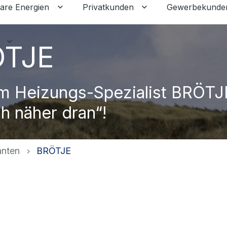
are Energien
Privatkunden
Gewerbekunde
Untermenü für Erneuerbare Energien ums
Untermenü für Priva
Untermenü für Ratgeber umschalten
ÖTJE
m Heizungs-Spezialist BRÖTJ
ch näher dran“!
anten
BRÖTJE