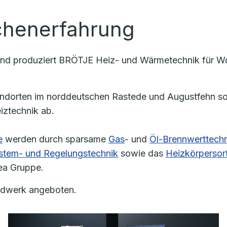
chenerfahrung
und produziert BRÖTJE Heiz- und Wärmetechnik für Woh
ndorten im norddeutschen Rastede und Augustfehn sow
iztechnik ab.
e
werden durch sparsame
Gas
- und
Öl-Brennwerttechn
stem- und Regelungstechnik
sowie das
Heizkörpersor
mea Gruppe.
andwerk angeboten.