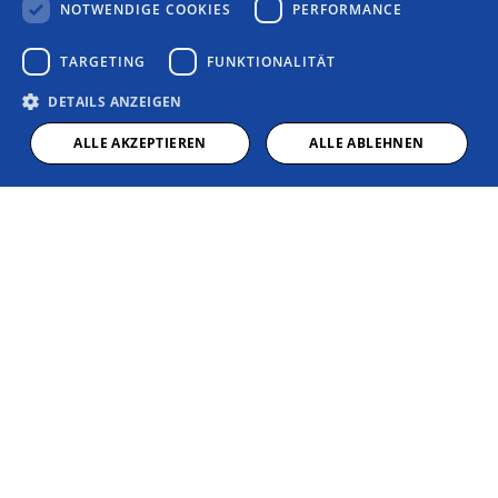
NOTWENDIGE COOKIES
PERFORMANCE
Elektroniker für Gebäudetechnik
(m/w/d)
TARGETING
FUNKTIONALITÄT
Mit Spannung kennt man sich aus
DETAILS ANZEIGEN
ALLE AKZEPTIEREN
ALLE ABLEHNEN
Starte jetzt deine Zukunft
mit uns!