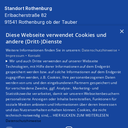
Standort Rothenburg
Erlbacherstraße 82
91541 Rothenburg ob der Tauber
E-Mail:
info@stierhof.net
×
Diese Webseite verwendet Cookies und
Tel.:
09861 94590
andere (Dritt-)Dienste
Unsere Bereiche
Weitere Informationen finden Sie in unseren:
Datenschutzhinweise •
Privatkunden
Impressum •
Kontakt
Gewerbekunden
Wir und auch Dritte verwenden auf unserer Webseite
Karriere
Technologien, mit Hilfe derer Informationen auf dem Endgerät
Unternehmen
gespeichert werden bzw. auf solche Informationen auf dem Endgerät
zugegriffen werden, z.B. Cookies. Ihre personenbezogenen Daten
Kontakt
werden von uns und den eingebundenen Partnern gespeichert und
für verschiedene Zwecke, ggf. Analyse-, Marketing- und
Statistikzwecke verarbeitet, damit wir unseren Webseitenbesuchern
personalisierte Anzeigen oder Inhalte bereitstellen, Funktionen für
soziale Medien anbieten und Informationen über deren Interessen
und das Nutzerverhalten erhalten können. Cookies, die nicht
technisch-notwendig sind,... HIER KLICKEN ZUM WEITERLESEN
Datenschutzhinweise