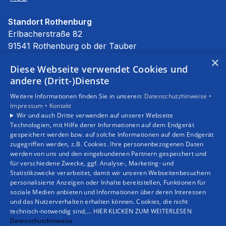
Standort Rothenburg
Erlbacherstraße 82
91541 Rothenburg ob der Tauber
E-Mail:
info@stierhof.net
×
Diese Webseite verwendet Cookies und
Tel.:
09861 94590
andere (Dritt-)Dienste
Unsere Bereiche
Weitere Informationen finden Sie in unseren:
Datenschutzhinweise •
Privatkunden
Impressum •
Kontakt
Gewerbekunden
Wir und auch Dritte verwenden auf unserer Webseite
Karriere
Technologien, mit Hilfe derer Informationen auf dem Endgerät
Unternehmen
gespeichert werden bzw. auf solche Informationen auf dem Endgerät
zugegriffen werden, z.B. Cookies. Ihre personenbezogenen Daten
Kontakt
werden von uns und den eingebundenen Partnern gespeichert und
für verschiedene Zwecke, ggf. Analyse-, Marketing- und
Statistikzwecke verarbeitet, damit wir unseren Webseitenbesuchern
personalisierte Anzeigen oder Inhalte bereitstellen, Funktionen für
soziale Medien anbieten und Informationen über deren Interessen
und das Nutzerverhalten erhalten können. Cookies, die nicht
technisch-notwendig sind,... HIER KLICKEN ZUM WEITERLESEN
Datenschutzhinweise