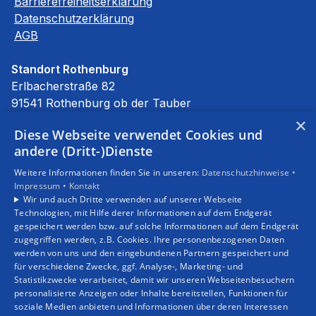
Barrierefreiheitserklärung
Datenschutzerklärung
AGB
Standort Rothenburg
Erlbacherstraße 82
91541 Rothenburg ob der Tauber
E-Mail:
info@stierhof.net
×
Diese Webseite verwendet Cookies und
Tel.:
09861 94590
andere (Dritt-)Dienste
Unsere Bereiche
Weitere Informationen finden Sie in unseren:
Datenschutzhinweise •
Privatkunden
Impressum •
Kontakt
Gewerbekunden
Wir und auch Dritte verwenden auf unserer Webseite
Karriere
Technologien, mit Hilfe derer Informationen auf dem Endgerät
Unternehmen
gespeichert werden bzw. auf solche Informationen auf dem Endgerät
zugegriffen werden, z.B. Cookies. Ihre personenbezogenen Daten
Kontakt
werden von uns und den eingebundenen Partnern gespeichert und
für verschiedene Zwecke, ggf. Analyse-, Marketing- und
Statistikzwecke verarbeitet, damit wir unseren Webseitenbesuchern
personalisierte Anzeigen oder Inhalte bereitstellen, Funktionen für
soziale Medien anbieten und Informationen über deren Interessen