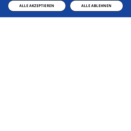
ALLE AKZEPTIEREN
ALLE ABLEHNEN
Weiterlesen
13. Juli 2026
Bad
Design
Komfort & Hygiene
Geberit revolutioniert das Badezimmer
Geberit erweitert TurboFlush-Spültechnik auf eckige WC-
Serien (Renova Plan, iCon) – kraftvolle, leise Spülung,
spülrandlos und reinigungsfreundlich
Weiterlesen
07. Juli 2026