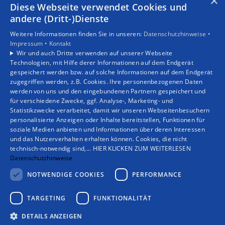
×
Diese Webseite verwendet Cookies und
Bad
Komfort & Hygiene
Tipps & Tricks
andere (Dritt-)Dienste
Vor dem Urlaub Wasser laufen lassen?
Weitere Informationen finden Sie in unseren:
Datenschutzhinweise •
Impressum •
Kontakt
Der Beitrag erklärt, warum man nach längerer
Wir und auch Dritte verwenden auf unserer Webseite
Abwesenheit die Wasserleitungen durchspülen sollte und
Technologien, mit Hilfe derer Informationen auf dem Endgerät
wie man Legionellenrisiken einfach reduziert.
gespeichert werden bzw. auf solche Informationen auf dem Endgerät
zugegriffen werden, z.B. Cookies. Ihre personenbezogenen Daten
werden von uns und den eingebundenen Partnern gespeichert und
Weiterlesen
für verschiedene Zwecke, ggf. Analyse-, Marketing- und
16. Juli 2026
Statistikzwecke verarbeitet, damit wir unseren Webseitenbesuchern
personalisierte Anzeigen oder Inhalte bereitstellen, Funktionen für
soziale Medien anbieten und Informationen über deren Interessen
und das Nutzerverhalten erhalten können. Cookies, die nicht
technisch-notwendig sind,... HIER KLICKEN ZUM WEITERLESEN
Verbraucherinfos
Klima
Datenschutzhinweise
Warum 18 Grad im Sommer keine gute Idee sind
NOTWENDIGE COOKIES
PERFORMANCE
Der Beitrag erklärt, warum eine zu große
TARGETING
FUNKTIONALITÄT
Temperaturdifferenz beim Klimatisieren gesundheitlich
und energetisch ungünstig ist, und gibt konkrete Tipps
DETAILS ANZEIGEN
zur sinnvollen Einstellung der Klimaanlage.