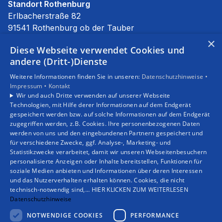
Standort Rothenburg
Erlbacherstraße 82
91541 Rothenburg ob der Tauber
E-Mail:
info@stierhof.net
×
Diese Webseite verwendet Cookies und
Tel.:
09861 94590
andere (Dritt-)Dienste
Unsere Bereiche
Weitere Informationen finden Sie in unseren:
Datenschutzhinweise •
Privatkunden
Impressum •
Kontakt
Gewerbekunden
Wir und auch Dritte verwenden auf unserer Webseite
Karriere
Technologien, mit Hilfe derer Informationen auf dem Endgerät
Unternehmen
gespeichert werden bzw. auf solche Informationen auf dem Endgerät
zugegriffen werden, z.B. Cookies. Ihre personenbezogenen Daten
Kontakt
werden von uns und den eingebundenen Partnern gespeichert und
für verschiedene Zwecke, ggf. Analyse-, Marketing- und
Statistikzwecke verarbeitet, damit wir unseren Webseitenbesuchern
personalisierte Anzeigen oder Inhalte bereitstellen, Funktionen für
soziale Medien anbieten und Informationen über deren Interessen
und das Nutzerverhalten erhalten können. Cookies, die nicht
technisch-notwendig sind,... HIER KLICKEN ZUM WEITERLESEN
Datenschutzhinweise
NOTWENDIGE COOKIES
PERFORMANCE