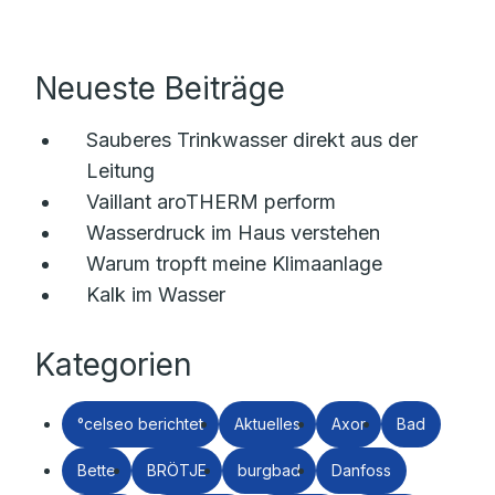
Neueste Beiträge
Sauberes Trinkwasser direkt aus der
Leitung
Vaillant aroTHERM perform
Wasserdruck im Haus verstehen
Warum tropft meine Klimaanlage
Kalk im Wasser
Kategorien
°celseo berichtet
Aktuelles
Axor
Bad
Bette
BRÖTJE
burgbad
Danfoss