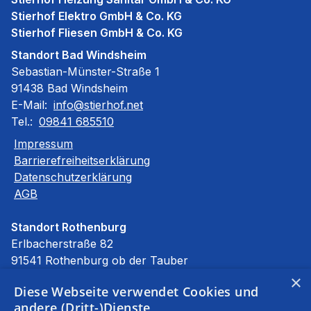
Stierhof Elektro GmbH & Co. KG
Stierhof Fliesen GmbH & Co. KG
Standort Bad Windsheim
Sebastian-Münster-Straße 1
91438 Bad Windsheim
E-Mail:
info@stierhof.net
Tel.:
09841 685510
Impressum
Barrierefreiheitserklärung
Datenschutzerklärung
AGB
Standort Rothenburg
Erlbacherstraße 82
91541 Rothenburg ob der Tauber
E-Mail:
info@stierhof.net
×
Diese Webseite verwendet Cookies und
Tel.:
09861 94590
andere (Dritt-)Dienste