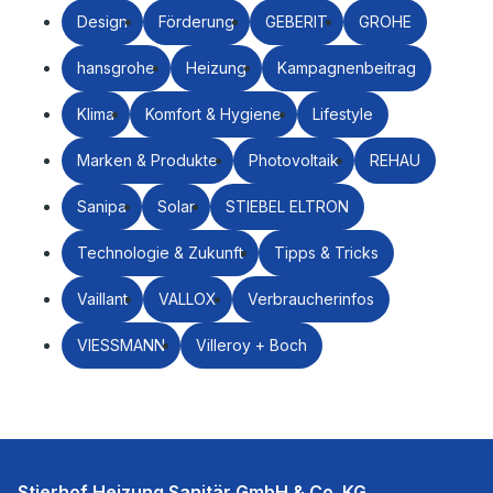
Design
Förderung
GEBERIT
GROHE
hansgrohe
Heizung
Kampagnenbeitrag
Klima
Komfort & Hygiene
Lifestyle
Marken & Produkte
Photovoltaik
REHAU
Sanipa
Solar
STIEBEL ELTRON
Technologie & Zukunft
Tipps & Tricks
Vaillant
VALLOX
Verbraucherinfos
VIESSMANN
Villeroy + Boch
Stierhof Heizung Sanitär GmbH & Co. KG