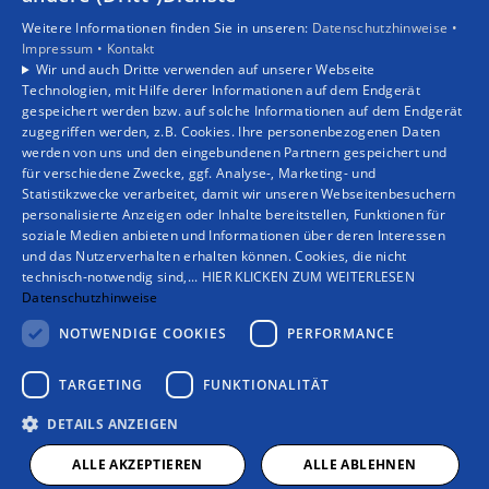
Unsere Bereiche
Weitere Informationen finden Sie in unseren:
Datenschutzhinweise •
Privatkunden
Impressum •
Kontakt
Gewerbekunden
Wir und auch Dritte verwenden auf unserer Webseite
Karriere
Technologien, mit Hilfe derer Informationen auf dem Endgerät
Unternehmen
gespeichert werden bzw. auf solche Informationen auf dem Endgerät
zugegriffen werden, z.B. Cookies. Ihre personenbezogenen Daten
Kontakt
werden von uns und den eingebundenen Partnern gespeichert und
für verschiedene Zwecke, ggf. Analyse-, Marketing- und
Statistikzwecke verarbeitet, damit wir unseren Webseitenbesuchern
personalisierte Anzeigen oder Inhalte bereitstellen, Funktionen für
soziale Medien anbieten und Informationen über deren Interessen
und das Nutzerverhalten erhalten können. Cookies, die nicht
technisch-notwendig sind,... HIER KLICKEN ZUM WEITERLESEN
Datenschutzhinweise
NOTWENDIGE COOKIES
PERFORMANCE
TARGETING
FUNKTIONALITÄT
DETAILS ANZEIGEN
ALLE AKZEPTIEREN
ALLE ABLEHNEN