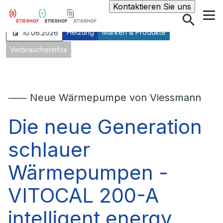
Suche
Kontaktieren Sie uns
Heizung
Marken & Produkte
10.06.2026
Verbraucherinfos
⸺ Neue Wärmepumpe von Viessmann
Die neue Generation
schlauer
Wärmepumpen -
VITOCAL 200-A
intelligent energy