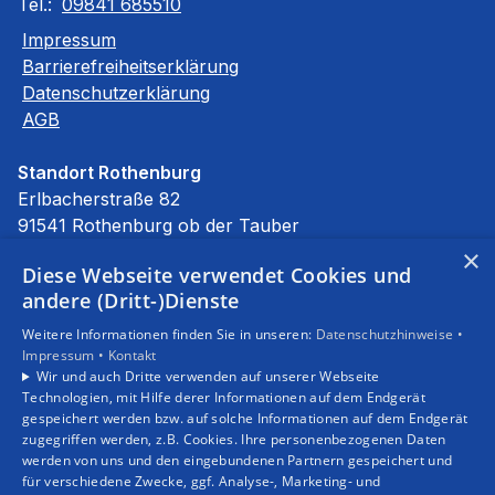
Tel.:
09841 685510
Impressum
Barrierefreiheitserklärung
Datenschutzerklärung
AGB
Standort Rothenburg
Erlbacherstraße 82
91541 Rothenburg ob der Tauber
E-Mail:
info@stierhof.net
×
Diese Webseite verwendet Cookies und
Tel.:
09861 94590
andere (Dritt-)Dienste
Unsere Bereiche
Weitere Informationen finden Sie in unseren:
Datenschutzhinweise •
Privatkunden
Impressum •
Kontakt
Gewerbekunden
Wir und auch Dritte verwenden auf unserer Webseite
Karriere
Technologien, mit Hilfe derer Informationen auf dem Endgerät
Unternehmen
gespeichert werden bzw. auf solche Informationen auf dem Endgerät
zugegriffen werden, z.B. Cookies. Ihre personenbezogenen Daten
Kontakt
werden von uns und den eingebundenen Partnern gespeichert und
für verschiedene Zwecke, ggf. Analyse-, Marketing- und