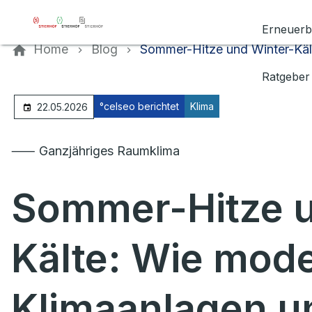
Kontaktieren Sie uns
Erneuerb
Home
Blog
Sommer-Hitze und Winter-Käl
Ratgeber
°celseo berichtet
Klima
22.05.2026
⸺ Ganzjähriges Raumklima
Sommer-Hitze u
Kälte: Wie mod
Klimaanlagen un