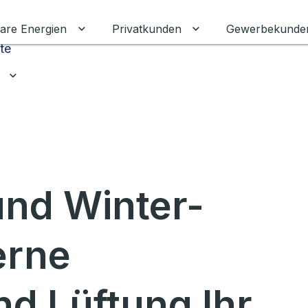
are Energien
Privatkunden
Gewerbekunde
Untermenü für Erneuerbare Energien ums
Untermenü für Priva
te
Untermenü für Ratgeber umschalten
nd Winter-
erne
d Lüftung Ihr