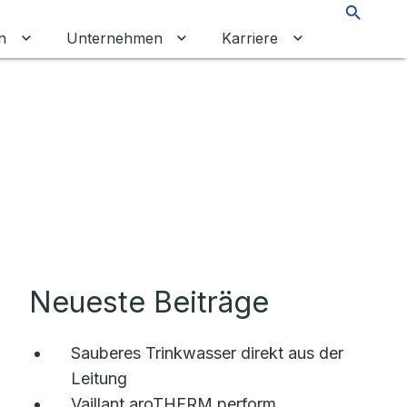
Suche
n
Unternehmen
Karriere
chalten
tkunden umschalten
Untermenü für Gewerbekunden umschalten
Untermenü für Unternehmen um
Untermenü für 
Neueste Beiträge
Sauberes Trinkwasser direkt aus der
Leitung
Vaillant aroTHERM perform