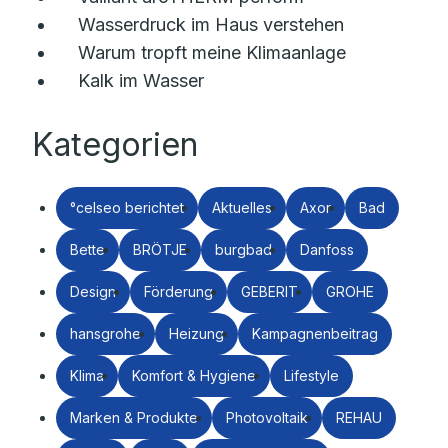
Wasserdruck im Haus verstehen
Warum tropft meine Klimaanlage
Kalk im Wasser
Kategorien
°celseo berichtet
Aktuelles
Axor
Bad
Bette
BRÖTJE
burgbad
Danfoss
Design
Förderung
GEBERIT
GROHE
hansgrohe
Heizung
Kampagnenbeitrag
Klima
Komfort & Hygiene
Lifestyle
Marken & Produkte
Photovoltaik
REHAU