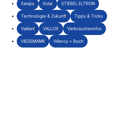
Sanipa
Solar
STIEBEL ELTRON
Technologie & Zukunft
Tipps & Tricks
Vaillant
VALLOX
Verbraucherinfos
VIESSMANN
Villeroy + Boch