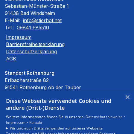
Sebastian-Münster-Straße 1
91438 Bad Windsheim
E-Mail:
info@stierhof.net
Tel.:
09841 685510
Impressum
Barrierefreiheitserklärung
Datenschutzerklärung
AGB
Standort Rothenburg
Erlbacherstraße 82
91541 Rothenburg ob der Tauber
E-Mail:
info@stierhof.net
×
Diese Webseite verwendet Cookies und
Tel.:
09861 94590
andere (Dritt-)Dienste
Unsere Bereiche
Weitere Informationen finden Sie in unseren:
Datenschutzhinweise •
Privatkunden
Impressum •
Kontakt
Gewerbekunden
Wir und auch Dritte verwenden auf unserer Webseite
Karriere
Technologien, mit Hilfe derer Informationen auf dem Endgerät