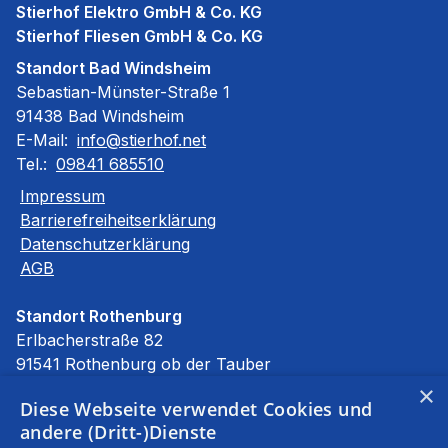
Stierhof Elektro GmbH & Co. KG
Stierhof Fliesen GmbH & Co. KG
Standort Bad Windsheim
Sebastian-Münster-Straße 1
91438 Bad Windsheim
E-Mail:
info@stierhof.net
Tel.:
09841 685510
Impressum
Barrierefreiheitserklärung
Datenschutzerklärung
AGB
Standort Rothenburg
Erlbacherstraße 82
91541 Rothenburg ob der Tauber
E-Mail:
info@stierhof.net
×
Diese Webseite verwendet Cookies und
Tel.:
09861 94590
andere (Dritt-)Dienste
Unsere Bereiche