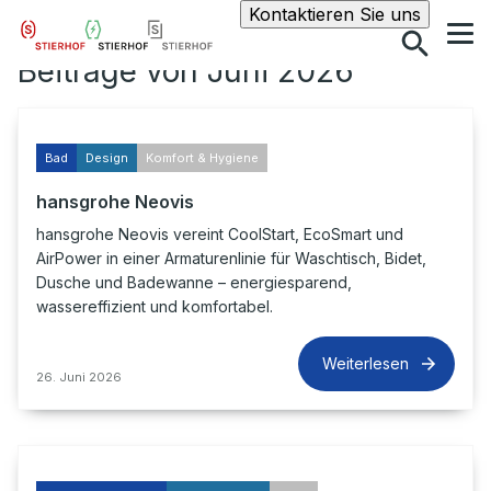
Suche
Kontaktieren Sie uns
Beiträge von Juni 2026
Bad
Design
Komfort & Hygiene
hansgrohe Neovis
hansgrohe Neovis vereint CoolStart, EcoSmart und
AirPower in einer Armaturenlinie für Waschtisch, Bidet,
Dusche und Badewanne – energiesparend,
wassereffizient und komfortabel.
Weiterlesen
26. Juni 2026