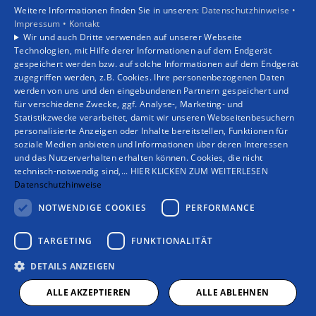
Weitere Informationen finden Sie in unseren:
Datenschutzhinweise •
Privatkunden
Impressum •
Kontakt
Gewerbekunden
Wir und auch Dritte verwenden auf unserer Webseite
Karriere
Technologien, mit Hilfe derer Informationen auf dem Endgerät
Unternehmen
gespeichert werden bzw. auf solche Informationen auf dem Endgerät
zugegriffen werden, z.B. Cookies. Ihre personenbezogenen Daten
Kontakt
werden von uns und den eingebundenen Partnern gespeichert und
für verschiedene Zwecke, ggf. Analyse-, Marketing- und
Statistikzwecke verarbeitet, damit wir unseren Webseitenbesuchern
personalisierte Anzeigen oder Inhalte bereitstellen, Funktionen für
soziale Medien anbieten und Informationen über deren Interessen
und das Nutzerverhalten erhalten können. Cookies, die nicht
technisch-notwendig sind,... HIER KLICKEN ZUM WEITERLESEN
Datenschutzhinweise
NOTWENDIGE COOKIES
PERFORMANCE
TARGETING
FUNKTIONALITÄT
DETAILS ANZEIGEN
ALLE AKZEPTIEREN
ALLE ABLEHNEN