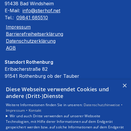
91438 Bad Windsheim
E-Mail:
info@stierhof.net
Tel.:
09841 685510
Impressum
Barrierefreiheitserklärung
Datenschutzerklärung
AGB
Standort Rothenburg
Erlbacherstraße 82
91541 Rothenburg ob der Tauber
E-Mail:
info@stierhof.net
×
Diese Webseite verwendet Cookies und
Tel.:
09861 94590
andere (Dritt-)Dienste
Unsere Bereiche
Weitere Informationen finden Sie in unseren:
Datenschutzhinweise •
Privatkunden
Impressum •
Kontakt
Gewerbekunden
Wir und auch Dritte verwenden auf unserer Webseite
Karriere
Technologien, mit Hilfe derer Informationen auf dem Endgerät
Unternehmen
gespeichert werden bzw. auf solche Informationen auf dem Endgerät