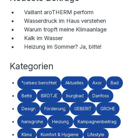
Vaillant aroTHERM perform
Wasserdruck im Haus verstehen
Warum tropft meine Klimaanlage
Kalk im Wasser
Heizung im Sommer? Ja, bitte!
Kategorien
°celseo berichtet
Aktuelles
Axor
Bad
Bette
BRÖTJE
burgbad
Danfoss
Design
Förderung
GEBERIT
GROHE
hansgrohe
Heizung
Kampagnenbeitrag
Klima
Komfort & Hygiene
Lifestyle