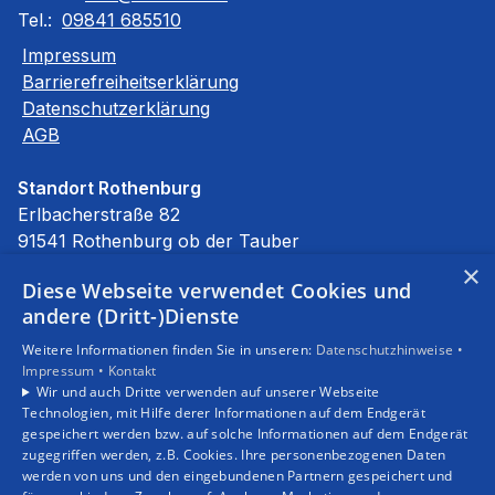
Tel.:
09841 685510
Impressum
Barrierefreiheitserklärung
Datenschutzerklärung
AGB
Standort Rothenburg
Erlbacherstraße 82
91541 Rothenburg ob der Tauber
E-Mail:
info@stierhof.net
×
Diese Webseite verwendet Cookies und
Tel.:
09861 94590
andere (Dritt-)Dienste
Unsere Bereiche
Weitere Informationen finden Sie in unseren:
Datenschutzhinweise •
Privatkunden
Impressum •
Kontakt
Gewerbekunden
Wir und auch Dritte verwenden auf unserer Webseite
Karriere
Technologien, mit Hilfe derer Informationen auf dem Endgerät
Unternehmen
gespeichert werden bzw. auf solche Informationen auf dem Endgerät
zugegriffen werden, z.B. Cookies. Ihre personenbezogenen Daten
Kontakt
werden von uns und den eingebundenen Partnern gespeichert und