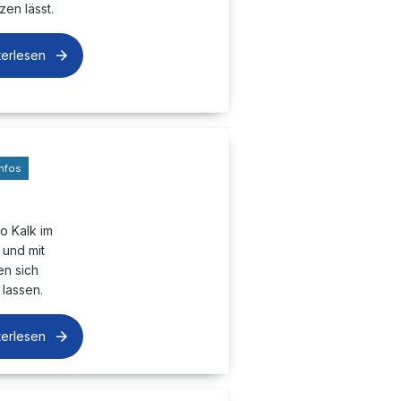
en lässt.
terlesen
nfos
o Kalk im
 und mit
n sich
lassen.
terlesen