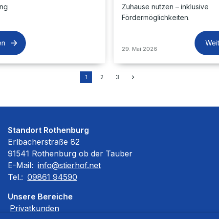
ung
Zuhause nutzen – inklusive
Fördermöglichkeiten.
en
Wei
29. Mai 2026
1
2
3
Standort Rothenburg
Erlbacherstraße 82
91541 Rothenburg ob der Tauber
E-Mail:
info@stierhof.net
Tel.:
09861 94590
Unsere Bereiche
Privatkunden