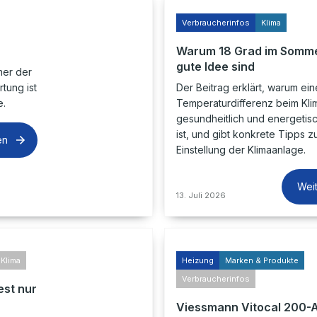
Verbraucherinfos
Klima
Warum 18 Grad im Somme
gute Idee sind
mer der
tung ist
Der Beitrag erklärt, warum ei
e.
Temperaturdifferenz beim Klim
gesundheitlich und energetis
ist, und gibt konkrete Tipps z
en
Einstellung der Klimaanlage.
Wei
13. Juli 2026
Klima
Heizung
Marken & Produkte
Verbraucherinfos
est nur
Viessmann Vitocal 200-