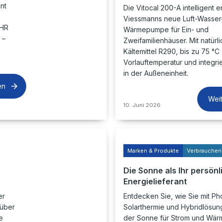
nt
Die Vitocal 200-A intelligent e
Viessmanns neue Luft-Wasser
EHR
Wärmepumpe für Ein- und
 –
Zweifamilienhäuser. Mit natürl
Kältemittel R290, bis zu 75 °C
Vorlauftemperatur und integrie
in der Außeneinheit.
en
Wei
10. Juni 2026
Marken & Produkte
Verbraucher
Die Sonne als Ihr persönl
Energielieferant
er
Entdecken Sie, wie Sie mit Pho
 über
Solarthermie und Hybridlösung
e
der Sonne für Strom und Wärm