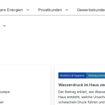
are Energien
Privatkunden
Gewerbekunde
Untermenü für Erneuerbare Energien ums
Untermenü für Priva
Untermenü für Ratgeber umschalten
Komfort & Hygiene
Verbraucheri
Wasserdruck im Haus ve
epumpe
Der Beitrag erklärt, wie Wass
Haus entsteht, welche Ursach
her
schwachem Druck führen und 