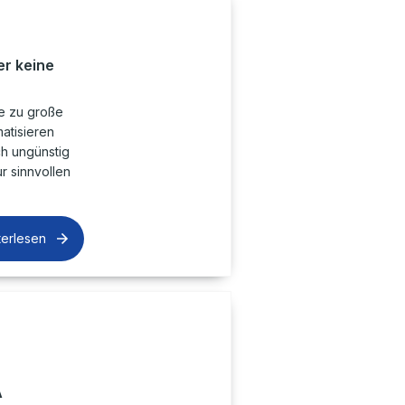
r keine
ne zu große
atisieren
ch ungünstig
ur sinnvollen
terlesen
A