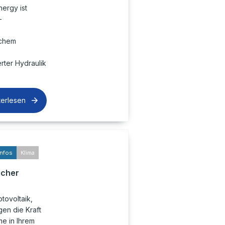
nergy ist
-
ichem
rter Hydraulik
terlesen
infos
Klima
icher
tovoltaik,
en die Kraft
e in Ihrem