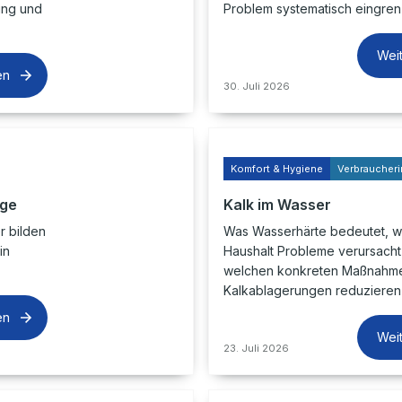
lung und
Problem systematisch eingrenz
Wei
en
30. Juli 2026
Komfort & Hygiene
Verbraucheri
age
Kalk im Wasser
 bilden
Was Wasserhärte bedeutet, w
in
Haushalt Probleme verursacht
welchen konkreten Maßnahme
Kalkablagerungen reduzieren 
en
Wei
23. Juli 2026