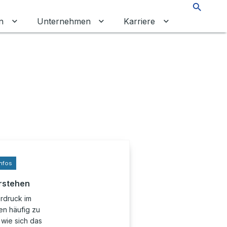
Suche
n
Unternehmen
Karriere
chalten
tkunden umschalten
Untermenü für Gewerbekunden umschalten
Untermenü für Unternehmen um
Untermenü für 
nfos
rstehen
erdruck im
en häufig zu
wie sich das