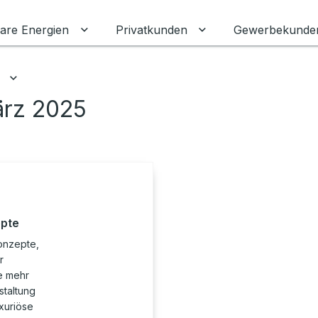
are Energien
Privatkunden
Gewerbekunde
Untermenü für Erneuerbare Energien ums
Untermenü für Priva
Untermenü für Ratgeber umschalten
ärz 2025
epte
onzepte,
r
e mehr
staltung
uxuriöse