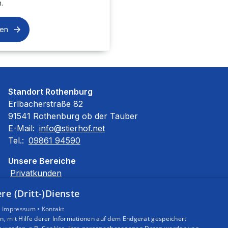
.
sen
Standort Rothenburg
Erlbacherstraße 82
91541 Rothenburg ob der Tauber
E-Mail:
info@stierhof.net
Tel.:
09861 94590
Unsere Bereiche
Privatkunden
Gewerbekunden
e (Dritt-)Dienste
Karriere
•
Impressum •
Unternehmen
Kontakt
, mit Hilfe derer Informationen auf dem Endgerät gespeichert
Kontakt