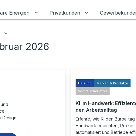
are Energien
Privatkunden
Gewerbekunde
Untermenü für Erneuerbare Energien ums
Untermenü für Priva
Untermenü für Ratgeber umschalten
ebruar 2026
Heizung
Marken & Produkte
Verbraucherinfos
KI im Handwerk: Effiziente
 und
den Arbeitsalltag
nce
s Design
Erfahre, wie KI den Büroalltag
Handwerk erleichtert, Prozes
automatisiert und Betriebe eff