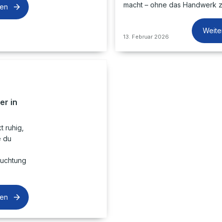
macht – ohne das Handwerk z
sen
Weite
13. Februar 2026
er in
t ruhig,
e du
euchtung
sen