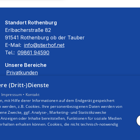
Standort Rothenburg
Erlbacherstraße 82
91541 Rothenburg ob der Tauber
E-Mail:
info@stierhof.net
Tel.:
09861 94590
Unsere Bereiche
Privatkunden
Gewerbekunden
e (Dritt-)Dienste
Karriere
•
Impressum •
Unternehmen
Kontakt
, mit Hilfe derer Informationen auf dem Endgerät gespeichert
Kontakt
n werden, z.B. Cookies. Ihre personenbezogenen Daten werden von
ne Zwecke, ggf. Analyse-, Marketing- und Statistikzwecke
Anzeigen oder Inhalte bereitstellen, Funktionen für soziale Medien
rhalten erhalten können. Cookies, die nicht technisch-notwendig