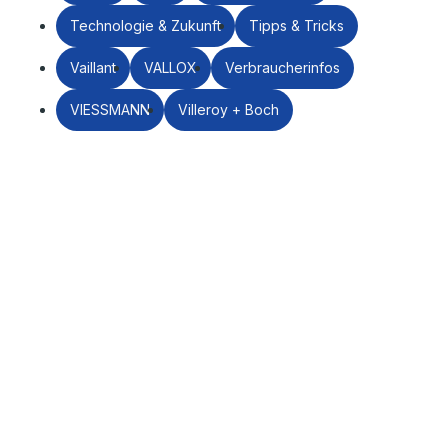
Technologie & Zukunft
Tipps & Tricks
Vaillant
VALLOX
Verbraucherinfos
VIESSMANN
Villeroy + Boch