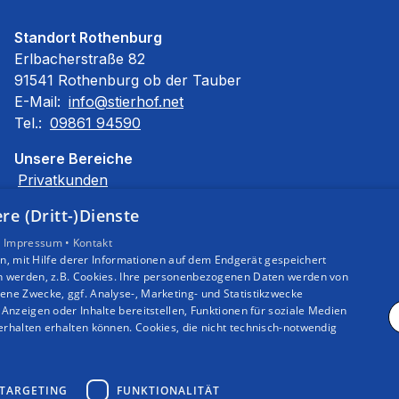
Standort Rothenburg
Erlbacherstraße 82
91541 Rothenburg ob der Tauber
E-Mail:
info@stierhof.net
Tel.:
09861 94590
Unsere Bereiche
Privatkunden
Gewerbekunden
e (Dritt-)Dienste
Karriere
Unternehmen
•
Impressum •
Kontakt
, mit Hilfe derer Informationen auf dem Endgerät gespeichert
Kontakt
n werden, z.B. Cookies. Ihre personenbezogenen Daten werden von
ne Zwecke, ggf. Analyse-, Marketing- und Statistikzwecke
Anzeigen oder Inhalte bereitstellen, Funktionen für soziale Medien
rhalten erhalten können. Cookies, die nicht technisch-notwendig
TARGETING
FUNKTIONALITÄT