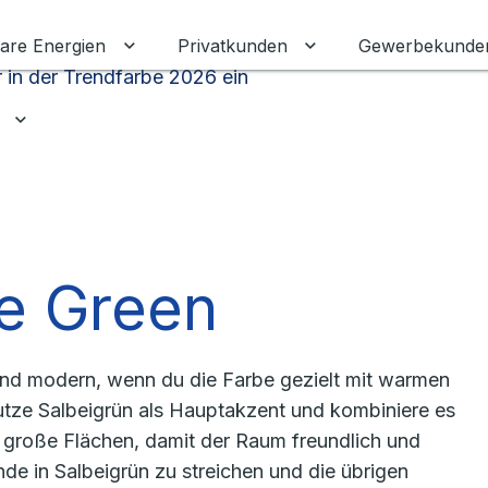
are Energien
Privatkunden
Gewerbekunde
Untermenü für Erneuerbare Energien ums
Untermenü für Priva
 in der Trendfarbe 2026 ein
Untermenü für Ratgeber umschalten
e Green
 und modern, wenn du die Farbe gezielt mit warmen
Nutze Salbeigrün als Hauptakzent und kombiniere es
große Flächen, damit der Raum freundlich und
nde in Salbeigrün zu streichen und die übrigen