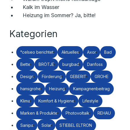
Kalk im Wasser
Heizung im Sommer? Ja, bitte!
Kategorien
°celseo berichtet
Aktuelles
Axor
Bad
Bette
BRÖTJE
burgbad
Danfoss
Design
Förderung
GEBERIT
GROHE
hansgrohe
Heizung
Kampagnenbeitrag
Klima
Komfort & Hygiene
Lifestyle
Marken & Produkte
Photovoltaik
REHAU
Sanipa
Solar
STIEBEL ELTRON