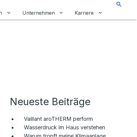
Suche
n
Unternehmen
Karriere
chalten
tkunden umschalten
Untermenü für Gewerbekunden umschalten
Untermenü für Unternehmen um
Untermenü für 
Neueste Beiträge
Vaillant aroTHERM perform
Wasserdruck im Haus verstehen
Warum tropft meine Klimaanlage