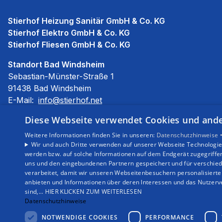
Stierhof Heizung Sanitär GmbH & Co. KG
Stierhof Elektro GmbH & Co. KG
Stierhof Fliesen GmbH & Co. KG
Standort Bad Windsheim
Sebastian-Münster-Straße 1
91438 Bad Windsheim
E-Mail:
info@stierhof.net
Tel.:
09841 685510
Diese Webseite verwendet Cookies und ander
Impressum
Weitere Informationen finden Sie in unseren:
Datenschutzhinweise 
Barrierefreiheitserklärung
Wir und auch Dritte verwenden auf unserer Webseite Technologien
werden bzw. auf solche Informationen auf dem Endgerät zugegriffe
Datenschutzerklärung
uns und den eingebundenen Partnern gespeichert und für verschiede
AGB
verarbeitet, damit wir unseren Webseitenbesuchern personalisierte 
anbieten und Informationen über deren Interessen und das Nutzerve
sind,... HIER KLICKEN ZUM WEITERLESEN
Datenschutzhinweise
NOTWENDIGE COOKIES
PERFORMANCE