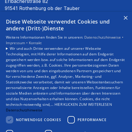
Erlbacherstraße 82
91541 Rothenburg ob der Tauber
E-Mail:
info@stierhof.net
×
Diese Webseite verwendet Cookies und
Tel.:
09861 94590
andere (Dritt-)Dienste
Unsere Bereiche
Weitere Informationen finden Sie in unseren:
Datenschutzhinweise •
Privatkunden
Impressum •
Kontakt
Gewerbekunden
Wir und auch Dritte verwenden auf unserer Webseite
Karriere
Technologien, mit Hilfe derer Informationen auf dem Endgerät
Unternehmen
gespeichert werden bzw. auf solche Informationen auf dem Endgerät
zugegriffen werden, z.B. Cookies. Ihre personenbezogenen Daten
Kontakt
werden von uns und den eingebundenen Partnern gespeichert und
für verschiedene Zwecke, ggf. Analyse-, Marketing- und
Statistikzwecke verarbeitet, damit wir unseren Webseitenbesuchern
personalisierte Anzeigen oder Inhalte bereitstellen, Funktionen für
soziale Medien anbieten und Informationen über deren Interessen
und das Nutzerverhalten erhalten können. Cookies, die nicht
technisch-notwendig sind,... HIER KLICKEN ZUM WEITERLESEN
Datenschutzhinweise
NOTWENDIGE COOKIES
PERFORMANCE