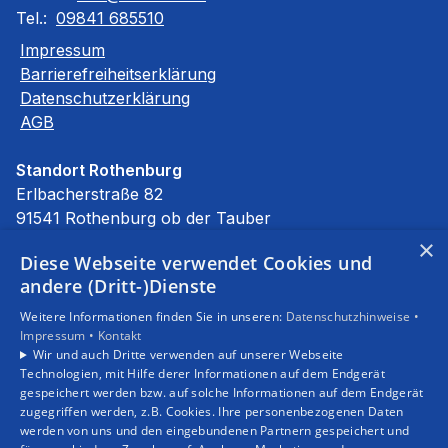
Tel.:
09841 685510
Impressum
Barrierefreiheitserklärung
Datenschutzerklärung
AGB
Standort Rothenburg
Erlbacherstraße 82
91541 Rothenburg ob der Tauber
E-Mail:
info@stierhof.net
×
Diese Webseite verwendet Cookies und
Tel.:
09861 94590
andere (Dritt-)Dienste
Unsere Bereiche
Weitere Informationen finden Sie in unseren:
Datenschutzhinweise •
Privatkunden
Impressum •
Kontakt
Gewerbekunden
Wir und auch Dritte verwenden auf unserer Webseite
Karriere
Technologien, mit Hilfe derer Informationen auf dem Endgerät
Unternehmen
gespeichert werden bzw. auf solche Informationen auf dem Endgerät
zugegriffen werden, z.B. Cookies. Ihre personenbezogenen Daten
Kontakt
werden von uns und den eingebundenen Partnern gespeichert und