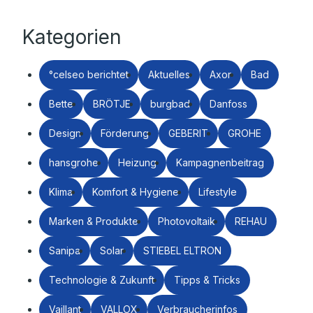
Kategorien
°celseo berichtet
Aktuelles
Axor
Bad
Bette
BRÖTJE
burgbad
Danfoss
Design
Förderung
GEBERIT
GROHE
hansgrohe
Heizung
Kampagnenbeitrag
Klima
Komfort & Hygiene
Lifestyle
Marken & Produkte
Photovoltaik
REHAU
Sanipa
Solar
STIEBEL ELTRON
Technologie & Zukunft
Tipps & Tricks
Vaillant
VALLOX
Verbraucherinfos