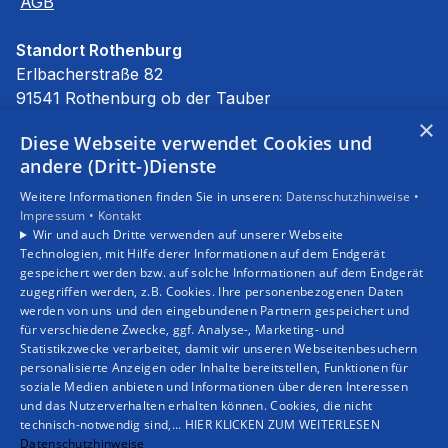
AGB
Standort Rothenburg
Erlbacherstraße 82
91541 Rothenburg ob der Tauber
E-Mail:
info@stierhof.net
×
Diese Webseite verwendet Cookies und
Tel.:
09861 94590
andere (Dritt-)Dienste
Unsere Bereiche
Weitere Informationen finden Sie in unseren:
Datenschutzhinweise •
Privatkunden
Impressum •
Kontakt
Gewerbekunden
Wir und auch Dritte verwenden auf unserer Webseite
Karriere
Technologien, mit Hilfe derer Informationen auf dem Endgerät
Unternehmen
gespeichert werden bzw. auf solche Informationen auf dem Endgerät
zugegriffen werden, z.B. Cookies. Ihre personenbezogenen Daten
Kontakt
werden von uns und den eingebundenen Partnern gespeichert und
für verschiedene Zwecke, ggf. Analyse-, Marketing- und
Statistikzwecke verarbeitet, damit wir unseren Webseitenbesuchern
personalisierte Anzeigen oder Inhalte bereitstellen, Funktionen für
soziale Medien anbieten und Informationen über deren Interessen
und das Nutzerverhalten erhalten können. Cookies, die nicht
technisch-notwendig sind,... HIER KLICKEN ZUM WEITERLESEN
Datenschutzhinweise