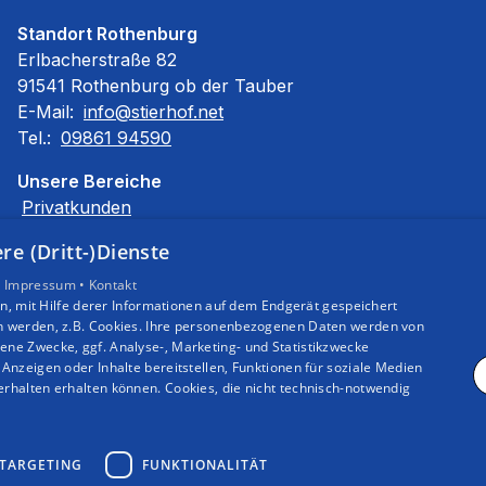
Standort Rothenburg
Erlbacherstraße 82
91541 Rothenburg ob der Tauber
E-Mail:
info@stierhof.net
Tel.:
09861 94590
Unsere Bereiche
Privatkunden
Gewerbekunden
e (Dritt-)Dienste
Karriere
Unternehmen
•
Impressum •
Kontakt
, mit Hilfe derer Informationen auf dem Endgerät gespeichert
Kontakt
n werden, z.B. Cookies. Ihre personenbezogenen Daten werden von
ne Zwecke, ggf. Analyse-, Marketing- und Statistikzwecke
Anzeigen oder Inhalte bereitstellen, Funktionen für soziale Medien
rhalten erhalten können. Cookies, die nicht technisch-notwendig
TARGETING
FUNKTIONALITÄT