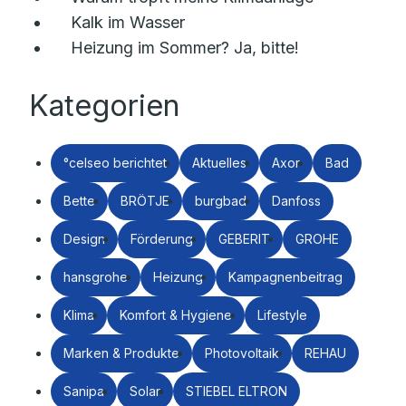
Kalk im Wasser
Heizung im Sommer? Ja, bitte!
Kategorien
°celseo berichtet
Aktuelles
Axor
Bad
Bette
BRÖTJE
burgbad
Danfoss
Design
Förderung
GEBERIT
GROHE
hansgrohe
Heizung
Kampagnenbeitrag
Klima
Komfort & Hygiene
Lifestyle
Marken & Produkte
Photovoltaik
REHAU
Sanipa
Solar
STIEBEL ELTRON