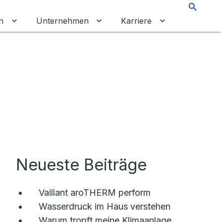
Suche
n
Unternehmen
Karriere
chalten
tkunden umschalten
Untermenü für Gewerbekunden umschalten
Untermenü für Unternehmen um
Untermenü für 
Neueste Beiträge
Vaillant aroTHERM perform
Wasserdruck im Haus verstehen
Warum tropft meine Klimaanlage