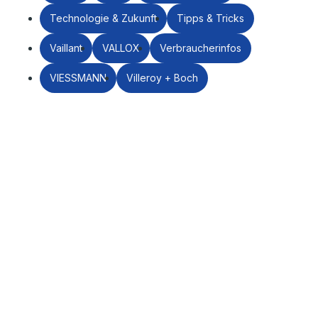
Technologie & Zukunft
Tipps & Tricks
Vaillant
VALLOX
Verbraucherinfos
VIESSMANN
Villeroy + Boch