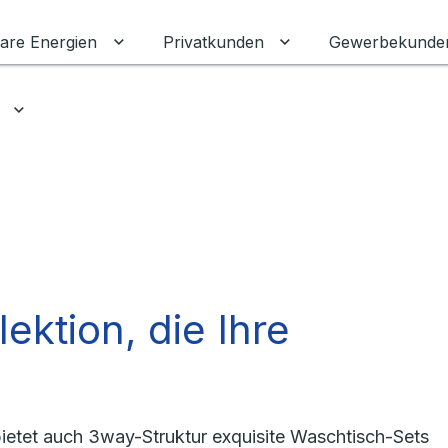
are Energien
Privatkunden
Gewerbekunde
Untermenü für Erneuerbare Energien ums
Untermenü für Priva
Untermenü für Ratgeber umschalten
ektion, die Ihre
y bietet auch 3way-Struktur exquisite Waschtisch-Sets