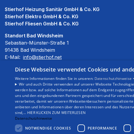
Stierhof Heizung Sanitär GmbH & Co. KG
Stierhof Elektro GmbH & Co. KG
Stierhof Fliesen GmbH & Co. KG
Standort Bad Windsheim
Sebastian-Münster-Straße 1
91438 Bad Windsheim
E-Mail:
info@stierhof.net
Tel.:
09841 685510
Diese Webseite verwendet Cookies und ander
Impressum
Weitere Informationen finden Sie in unseren:
Datenschutzhinweise 
Barrierefreiheitserklärung
Wir und auch Dritte verwenden auf unserer Webseite Technologien
werden bzw. auf solche Informationen auf dem Endgerät zugegriffe
Datenschutzerklärung
uns und den eingebundenen Partnern gespeichert und für verschiede
AGB
verarbeitet, damit wir unseren Webseitenbesuchern personalisierte 
anbieten und Informationen über deren Interessen und das Nutzerve
sind,... HIER KLICKEN ZUM WEITERLESEN
Datenschutzhinweise
NOTWENDIGE COOKIES
PERFORMANCE