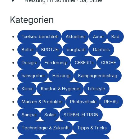
Heizung im Sommer? Ja, bitte!
Kategorien
°celseo berichtet
Aktuelles
Axor
Bad
Bette
BRÖTJE
burgbad
Danfoss
Design
Förderung
GEBERIT
GROHE
hansgrohe
Heizung
Kampagnenbeitrag
Klima
Komfort & Hygiene
Lifestyle
Marken & Produkte
Photovoltaik
REHAU
Sanipa
Solar
STIEBEL ELTRON
Technologie & Zukunft
Tipps & Tricks