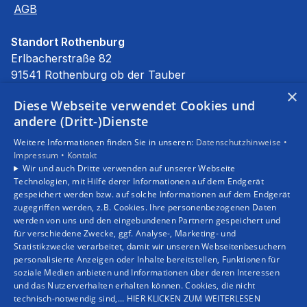
AGB
Standort Rothenburg
Erlbacherstraße 82
91541 Rothenburg ob der Tauber
E-Mail:
info@stierhof.net
×
Diese Webseite verwendet Cookies und
Tel.:
09861 94590
andere (Dritt-)Dienste
Unsere Bereiche
Weitere Informationen finden Sie in unseren:
Datenschutzhinweise •
Privatkunden
Impressum •
Kontakt
Gewerbekunden
Wir und auch Dritte verwenden auf unserer Webseite
Karriere
Technologien, mit Hilfe derer Informationen auf dem Endgerät
Unternehmen
gespeichert werden bzw. auf solche Informationen auf dem Endgerät
zugegriffen werden, z.B. Cookies. Ihre personenbezogenen Daten
Kontakt
werden von uns und den eingebundenen Partnern gespeichert und
für verschiedene Zwecke, ggf. Analyse-, Marketing- und
Statistikzwecke verarbeitet, damit wir unseren Webseitenbesuchern
personalisierte Anzeigen oder Inhalte bereitstellen, Funktionen für
soziale Medien anbieten und Informationen über deren Interessen
und das Nutzerverhalten erhalten können. Cookies, die nicht
technisch-notwendig sind,... HIER KLICKEN ZUM WEITERLESEN