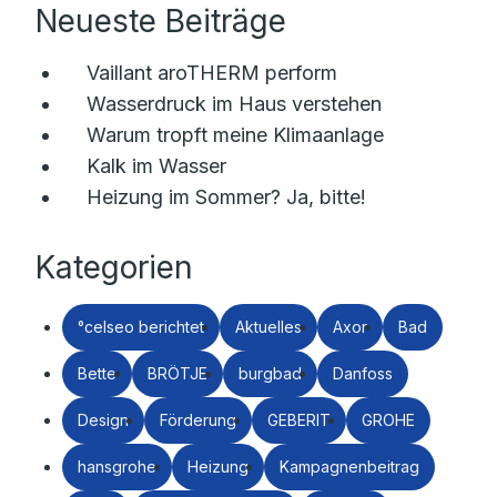
Neueste Beiträge
Vaillant aroTHERM perform
Wasserdruck im Haus verstehen
Warum tropft meine Klimaanlage
Kalk im Wasser
Heizung im Sommer? Ja, bitte!
Kategorien
°celseo berichtet
Aktuelles
Axor
Bad
Bette
BRÖTJE
burgbad
Danfoss
Design
Förderung
GEBERIT
GROHE
hansgrohe
Heizung
Kampagnenbeitrag