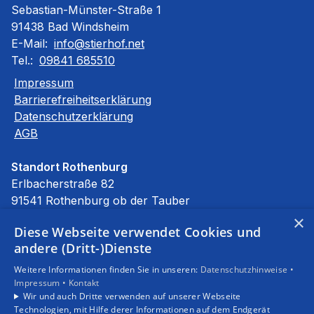
Sebastian-Münster-Straße 1
91438 Bad Windsheim
E-Mail:
info@stierhof.net
Tel.:
09841 685510
Impressum
Barrierefreiheitserklärung
Datenschutzerklärung
AGB
Standort Rothenburg
Erlbacherstraße 82
91541 Rothenburg ob der Tauber
E-Mail:
info@stierhof.net
×
Diese Webseite verwendet Cookies und
Tel.:
09861 94590
andere (Dritt-)Dienste
Unsere Bereiche
Weitere Informationen finden Sie in unseren:
Datenschutzhinweise •
Privatkunden
Impressum •
Kontakt
Gewerbekunden
Wir und auch Dritte verwenden auf unserer Webseite
Karriere
Technologien, mit Hilfe derer Informationen auf dem Endgerät