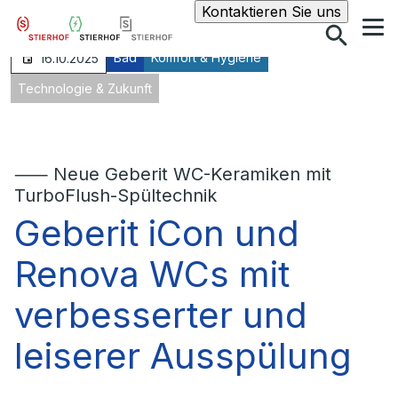
Suche
Kontaktieren Sie uns
Bad
Komfort & Hygiene
16.10.2025
Technologie & Zukunft
⸺ Neue Geberit WC-Keramiken mit
TurboFlush-Spültechnik
Geberit iCon und
Renova WCs mit
verbesserter und
leiserer Ausspülung