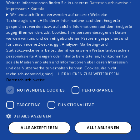
Weitere Informationen finden Sie in unseren:
Datenschutzhinweise •
Privatkunden
Impressum •
Kontakt
Gewerbekunden
Wir und auch Dritte verwenden auf unserer Webseite
Karriere
Technologien, mit Hilfe derer Informationen auf dem Endgerät
Unternehmen
gespeichert werden bzw. auf solche Informationen auf dem Endgerät
zugegriffen werden, z.B. Cookies. Ihre personenbezogenen Daten
Kontakt
werden von uns und den eingebundenen Partnern gespeichert und
für verschiedene Zwecke, ggf. Analyse-, Marketing- und
Statistikzwecke verarbeitet, damit wir unseren Webseitenbesuchern
personalisierte Anzeigen oder Inhalte bereitstellen, Funktionen für
soziale Medien anbieten und Informationen über deren Interessen
und das Nutzerverhalten erhalten können. Cookies, die nicht
technisch-notwendig sind,... HIER KLICKEN ZUM WEITERLESEN
Datenschutzhinweise
NOTWENDIGE COOKIES
PERFORMANCE
TARGETING
FUNKTIONALITÄT
DETAILS ANZEIGEN
ALLE AKZEPTIEREN
ALLE ABLEHNEN