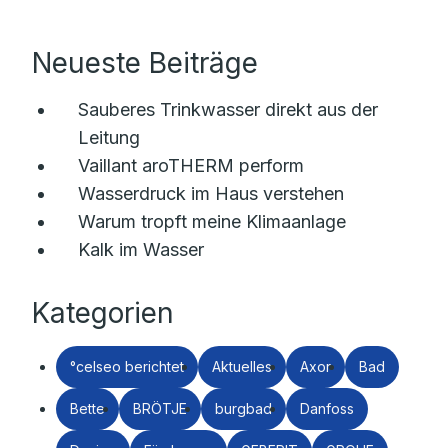
Neueste Beiträge
Sauberes Trinkwasser direkt aus der
Leitung
Vaillant aroTHERM perform
Wasserdruck im Haus verstehen
Warum tropft meine Klimaanlage
Kalk im Wasser
Kategorien
°celseo berichtet
Aktuelles
Axor
Bad
Bette
BRÖTJE
burgbad
Danfoss