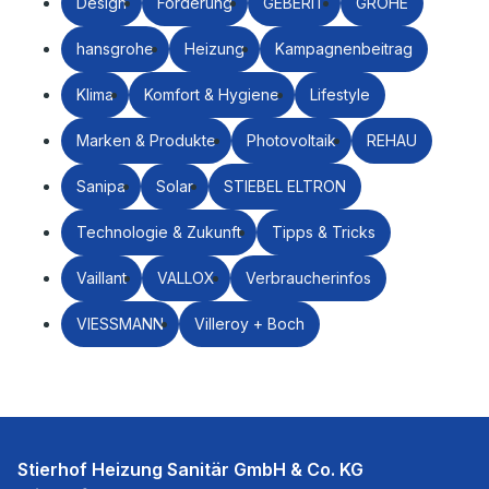
Design
Förderung
GEBERIT
GROHE
hansgrohe
Heizung
Kampagnenbeitrag
Klima
Komfort & Hygiene
Lifestyle
Marken & Produkte
Photovoltaik
REHAU
Sanipa
Solar
STIEBEL ELTRON
Technologie & Zukunft
Tipps & Tricks
Vaillant
VALLOX
Verbraucherinfos
VIESSMANN
Villeroy + Boch
Stierhof Heizung Sanitär GmbH & Co. KG