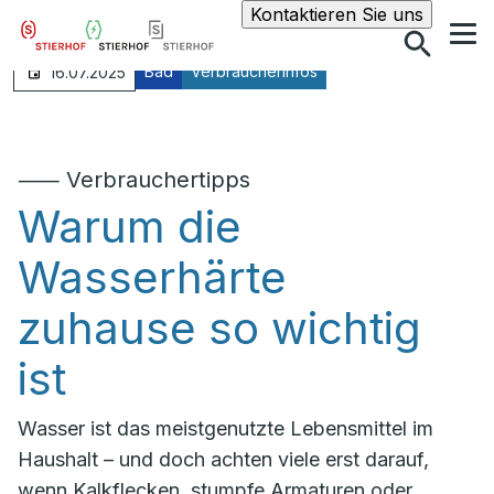
Suche
Kontaktieren Sie uns
Bad
Verbraucherinfos
16.07.2025
⸺ Verbrauchertipps
Warum die
Wasserhärte
zuhause so wichtig
ist
Wasser ist das meistgenutzte Lebensmittel im
Haushalt – und doch achten viele erst darauf,
wenn Kalkflecken, stumpfe Armaturen oder