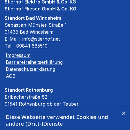
Stierhof Elektro GmbH & Co. KG
Stierhof Fliesen GmbH & Co. KG
Standort Bad Windsheim
Sebastian-Münster-Straße 1
91438 Bad Windsheim
E-Mail:
info@stierhof.net
Tel.:
09841 685510
Impressum
Barrierefreiheitserklärung
Datenschutzerklärung
AGB
Standort Rothenburg
Erlbacherstraße 82
91541 Rothenburg ob der Tauber
E-Mail:
info@stierhof.net
×
Diese Webseite verwendet Cookies und
Tel.:
09861 94590
andere (Dritt-)Dienste
Unsere Bereiche